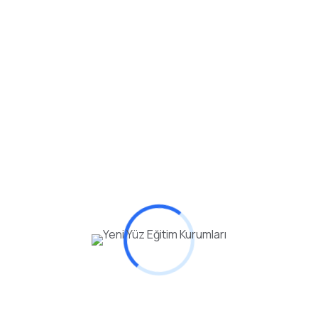
ntrol listesi
eviyesine uygun mu?
 ayrıntılı analiz ediliyor mu?
asyon desteği veriliyor mu?
ne düzeni bulunuyor mu?
ilde bilgilendiriliyor mu?
 birebir destek planlanabiliyor mu?