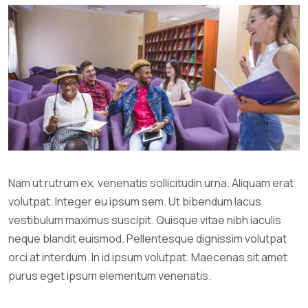
Nam ut rutrum ex, venenatis sollicitudin urna. Aliquam erat
volutpat. Integer eu ipsum sem. Ut bibendum lacus
vestibulum maximus suscipit. Quisque vitae nibh iaculis
neque blandit euismod. Pellentesque dignissim volutpat
orci at interdum. In id ipsum volutpat. Maecenas sit amet
purus eget ipsum elementum venenatis.